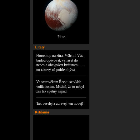
Pluto
Citáty
Horoskop na zítra: Všichni Vás
budou opěvovat, vynášet do
nebes a obsypávat květinami......
no takový už pohřeb bývá.
Ve starověkém Řecku se vláda
volila losem. Možná, že to nebyl
zas tak špatný nápad.
Tak veselej a zdravej, ten novej!
Reklama