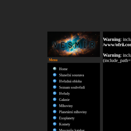
Warning
: inc
/www/ofrii.co
Warning
: inc
Menu
(include_path='.
Home
Sluneční soustava
Hvězdná obloha
Seznam souhvězdí
Hvězdy
Galaxie
Mlhoviny
Planetární mlhoviny
Exoplanety
Komety
Messierův katalog