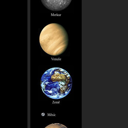
Merkur
Venuše
Země
Měsíc