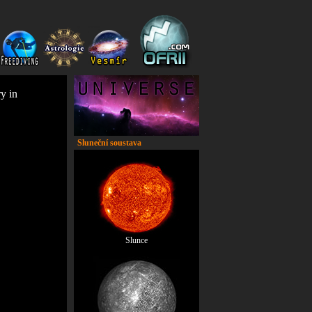
y in
Sluneční soustava
Slunce