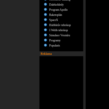
Dalekohledy
Program Apollo
Raketoplán
SpaceX
Hubbleův teleskop
J.Webb teleskop
Simulace Vesmíru
Programy
Popularis
Reklama