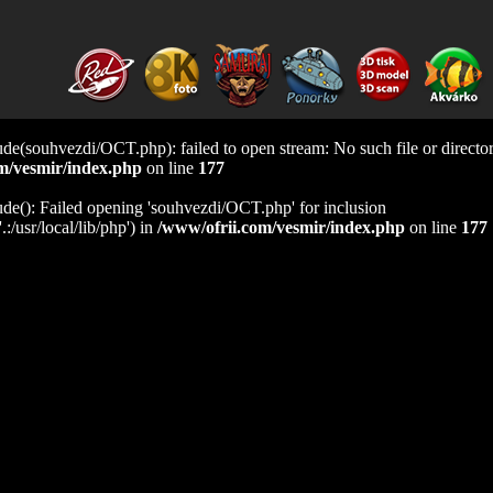
lude(souhvezdi/OCT.php): failed to open stream: No such file or director
m/vesmir/index.php
on line
177
lude(): Failed opening 'souhvezdi/OCT.php' for inclusion
:/usr/local/lib/php') in
/www/ofrii.com/vesmir/index.php
on line
177