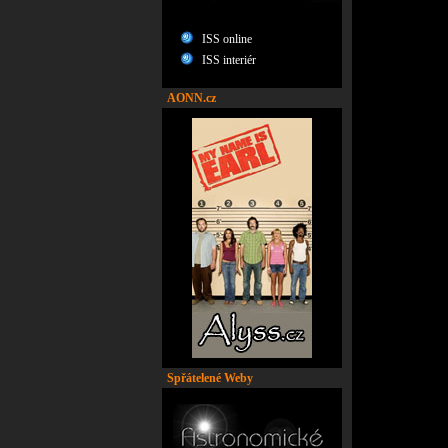
ISS online
ISS interiér
AONN.cz
Spřátelené Weby