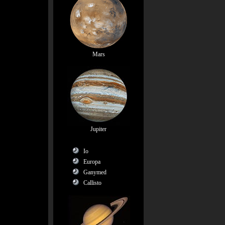
Mars
Jupiter
Io
Europa
Ganymed
Callisto